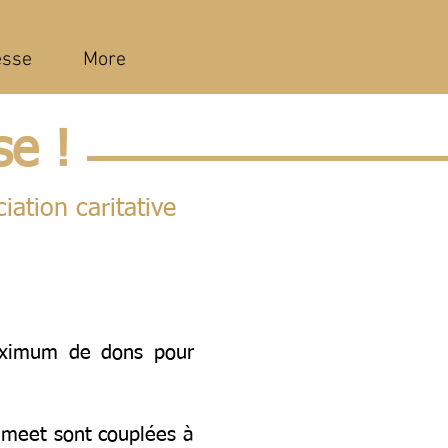
esse
More
se !
ation caritative
aximum de dons pour
eemeet sont couplées à