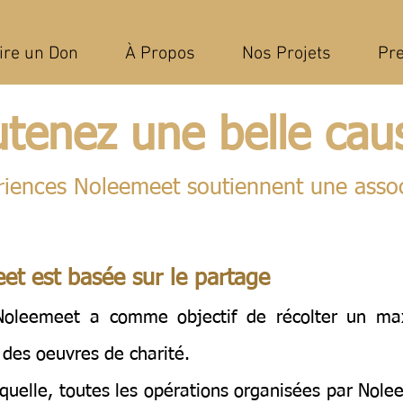
ire un Don
À Propos
Nos Projets
Pr
tenez une belle cau
riences Noleemeet soutiennent une associ
et est basée sur le partage
oleemeet a comme objectif de récolter un m
 des oeuvres de charité.
laquelle, toutes les opérations organisées par Nol